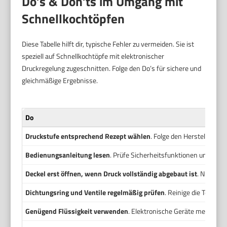
Do’s & Don’ts im Umgang mit
Schnellkochtöpfen
Diese Tabelle hilft dir, typische Fehler zu vermeiden. Sie ist
speziell auf Schnellkochtöpfe mit elektronischer
Druckregelung zugeschnitten. Folge den Do’s für sichere und
gleichmäßige Ergebnisse.
Do
Druckstufe entsprechend Rezept wählen
. Folge den Herstellerang
Bedienungsanleitung lesen
. Prüfe Sicherheitsfunktionen und emp
Deckel erst öffnen, wenn Druck vollständig abgebaut ist
. Nutze d
Dichtungsring und Ventile regelmäßig prüfen
. Reinige die Teile u
Genügend Flüssigkeit verwenden
. Elektronische Geräte messen 