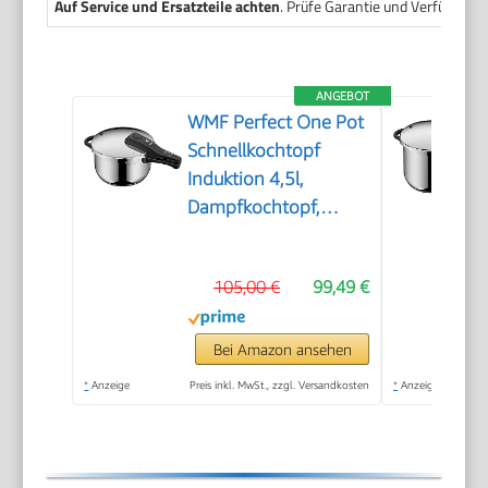
Auf Service und Ersatzteile achten
. Prüfe Garantie und Verfügbarke
ANGEBOT
WMF Perfect One Pot
Schnellkochtopf
Induktion 4,5l,
Dampfkochtopf,
großes Kochsignal, 2
Kochstufen,
105,00 €
99,49 €
abnehmbarer
Deckelgriff,
Cromargan Edelstahl
Bei Amazon ansehen
*
Anzeige
Preis inkl. MwSt., zzgl. Versandkosten
*
Anzeige