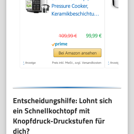
Pressure Cooker,
Keramikbeschichtung,
5,7 L, 9-in-1
109,99 €
99,99 €
Bei Amazon ansehen
*
Anzeige
Preis inkl. MwSt., zzgl. Versandkosten
*
Anzeige
Entscheidungshilfe: Lohnt sich
ein Schnellkochtopf mit
Knopfdruck-Druckstufen für
dich?