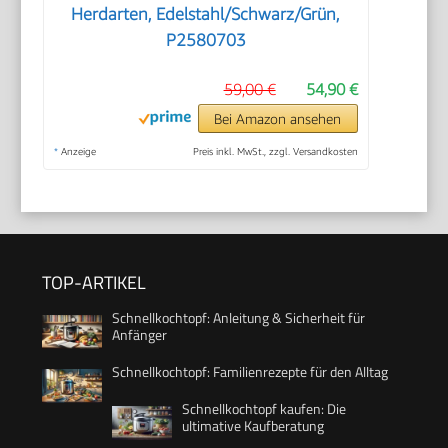
Herdarten, Edelstahl/Schwarz/Grün,
P2580703
59,00 €
54,90 €
Bei Amazon ansehen
*
Anzeige
Preis inkl. MwSt., zzgl. Versandkosten
TOP-ARTIKEL
Schnellkochtopf: Anleitung & Sicherheit für
Anfänger
Schnellkochtopf: Familienrezepte für den Alltag
Schnellkochtopf kaufen: Die
ultimative Kaufberatung