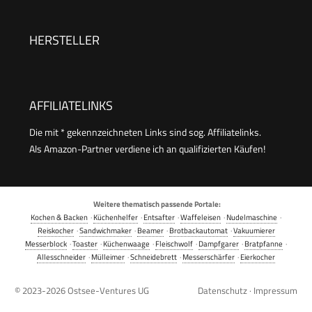
HERSTELLER
AFFILIATELINKS
Die mit * gekennzeichneten Links sind sog. Affiliatelinks.
Als Amazon-Partner verdiene ich an qualifizierten Käufen!
Weitere thematisch passende Portale:
Kochen & Backen
·
Küchenhelfer
·
Entsafter
·
Waffeleisen
·
Nudelmaschine
·
Reiskocher
·
Sandwichmaker
·
Beamer
·
Brotbackautomat
·
Vakuumierer
Messerblock
·
Toaster
·
Küchenwaage
·
Fleischwolf
·
Dampfgarer
·
Bratpfanne
·
Allesschneider
·
Mülleimer
·
Schneidebrett
·
Messerschärfer
·
Eierkocher
© 2023-2026
Ostsee-Ventures UG
Datenschutz
·
Impressum