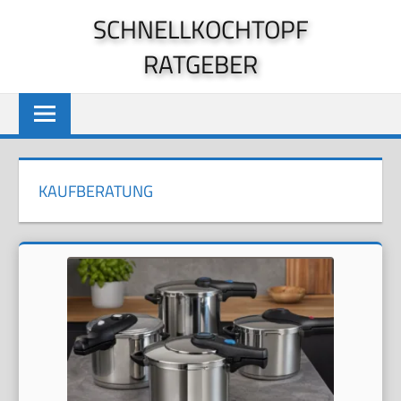
Zum
SCHNELLKOCHTOPF
Inhalt
RATGEBER
springen
KAUFBERATUNG