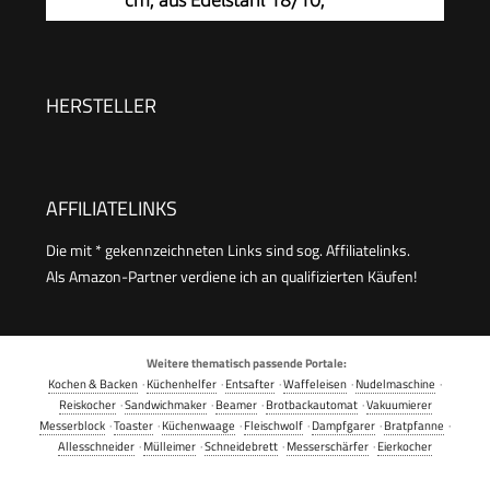
cm, aus Edelstahl 18/10,
Edelstahl/Schwarz/Grün, P2580400
automatisches Druckregelsystem, schonendes
Garen, starker ELO-Therm Speicherboden, mit
Sicherheitsmechanismus, Schnellkochtopf
HERSTELLER
Induktion
AFFILIATELINKS
Die mit * gekennzeichneten Links sind sog. Affiliatelinks.
Als Amazon-Partner verdiene ich an qualifizierten Käufen!
Weitere thematisch passende Portale:
Kochen & Backen
·
Küchenhelfer
·
Entsafter
·
Waffeleisen
·
Nudelmaschine
·
Reiskocher
·
Sandwichmaker
·
Beamer
·
Brotbackautomat
·
Vakuumierer
Messerblock
·
Toaster
·
Küchenwaage
·
Fleischwolf
·
Dampfgarer
·
Bratpfanne
·
Allesschneider
·
Mülleimer
·
Schneidebrett
·
Messerschärfer
·
Eierkocher