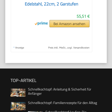
Edelstahl, 22cm, 2 Garstufen
55,51 €
Bei Amazon ansehen
*
Anzeige
Preis inkl. MwSt., zzgl. Versandkosten
TOP-ARTIKEL
Schnellkochtopf: Anleitung & Sicherheit für
Anfänger
Schnellkochtopf: Familienrezepte für den Alltag
Schnellkochtopf kaufen: Die