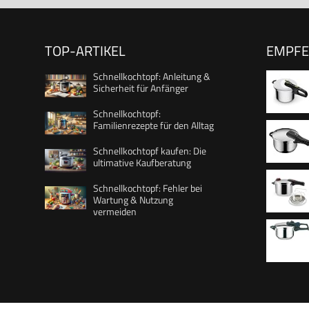
TOP-ARTIKEL
EMPF
Schnellkochtopf: Anleitung &
Sicherheit für Anfänger
Schnellkochtopf:
Familienrezepte für den Alltag
Garregle
Schnellkochtopf kaufen: Die
Schonst
ultimative Kaufberatung
Kapselbo
Schnellkochtopf: Fehler bei
Dampfko
Wartung & Nutzung
Edelsta
Kochsign
vermeiden
P25807
abnehmb
Dampfga
Cromarg
- 6 l, Sil
Edelsta
Druckre