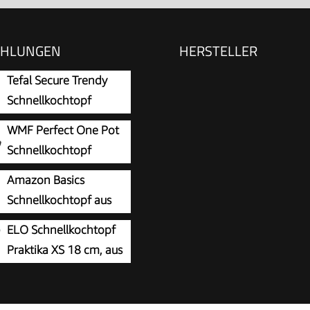
EHLUNGEN
HERSTELLER
Tefal Secure Trendy
Schnellkochtopf
induktion 6l, 2-Stufen-
WMF Perfect One Pot
r: Intensivstufe 117°C,
Schnellkochtopf
ufe 112°C, Induktions-
Induktion 4,5l,
Amazon Basics
den, für alle Herdarten,
chtopf, großes
Schnellkochtopf aus
hl/Schwarz/Grün,
al, 2 Kochstufen,
Edelstahl - mit
03
ELO Schnellkochtopf
arer Deckelgriff,
rer, induktionsgeeignet
Praktika XS 18 cm, aus
an Edelstahl
ber
hl 18/10, automatisches
gelsystem, schonendes