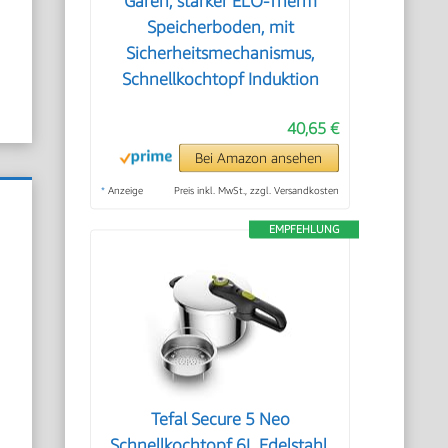
Garen, starker ELO-Therm
Speicherboden, mit
Sicherheitsmechanismus,
Schnellkochtopf Induktion
40,65 €
Bei Amazon ansehen
*
Anzeige
Preis inkl. MwSt., zzgl. Versandkosten
EMPFEHLUNG
Tefal Secure 5 Neo
Schnellkochtopf 6L Edelstahl,