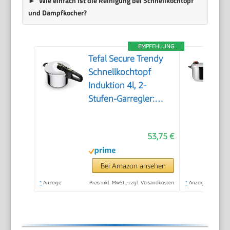
Wie einfach ist die Reinigung bei Schnellkochtopf
und Dampfkocher?
EMPFEHLUNG
Tefal Secure Trendy
Schnellkochtopf
Induktion 4l, 2-
Stufen-Garregler:
Intensivstufe 117°C,
Schonstufe 112°C,
53,75 €
Induktions-
Kapselboden, für alle
Herdarten,
Bei Amazon ansehen
Edelstahl/Schwarz/Grün,
*
Anzeige
Preis inkl. MwSt., zzgl. Versandkosten
*
Anzeige
P2580400