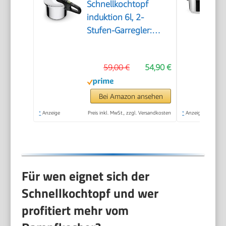
Schnellkochtopf
induktion 6l, 2-
Stufen-Garregler:
Intensivstufe 117°C,
Schonstufe 112°C,
59,00 €
54,90 €
Induktions-
Kapselboden, für alle
Herdarten,
Bei Amazon ansehen
Edelstahl/Schwarz/Grün,
*
Anzeige
Preis inkl. MwSt., zzgl. Versandkosten
*
Anzeige
P2580703
Für wen eignet sich der
Schnellkochtopf und wer
profitiert mehr vom