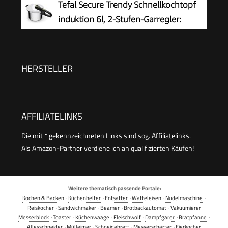
Tefal Secure Trendy Schnellkochtopf
Induktion
induktion 6l, 2-Stufen-Garregler:
Intensivstufe 117°C, Schonstufe 112°C,
Induktions-Kapselboden, für alle Herdarten,
Edelstahl/Schwarz/Grün, P2580703
HERSTELLER
AFFILIATELINKS
Die mit * gekennzeichneten Links sind sog. Affiliatelinks.
Als Amazon-Partner verdiene ich an qualifizierten Käufen!
Weitere thematisch passende Portale:
Kochen & Backen
·
Küchenhelfer
·
Entsafter
·
Waffeleisen
·
Nudelmaschine
·
Reiskocher
·
Sandwichmaker
·
Beamer
·
Brotbackautomat
·
Vakuumierer
Messerblock
·
Toaster
·
Küchenwaage
·
Fleischwolf
·
Dampfgarer
·
Bratpfanne
·
Allesschneider
·
Mülleimer
·
Schneidebrett
·
Messerschärfer
·
Eierkocher