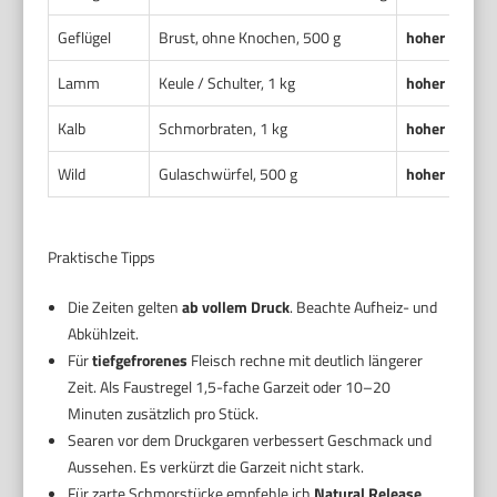
Geflügel
Brust, ohne Knochen, 500 g
hoher Druck
Lamm
Keule / Schulter, 1 kg
hoher Druck
Kalb
Schmorbraten, 1 kg
hoher Druck
Wild
Gulaschwürfel, 500 g
hoher Druck
Praktische Tipps
Die Zeiten gelten
ab vollem Druck
. Beachte Aufheiz- und
Abkühlzeit.
Für
tiefgefrorenes
Fleisch rechne mit deutlich längerer
Zeit. Als Faustregel 1,5-fache Garzeit oder 10–20
Minuten zusätzlich pro Stück.
Searen vor dem Druckgaren verbessert Geschmack und
Aussehen. Es verkürzt die Garzeit nicht stark.
Für zarte Schmorstücke empfehle ich
Natural Release
.