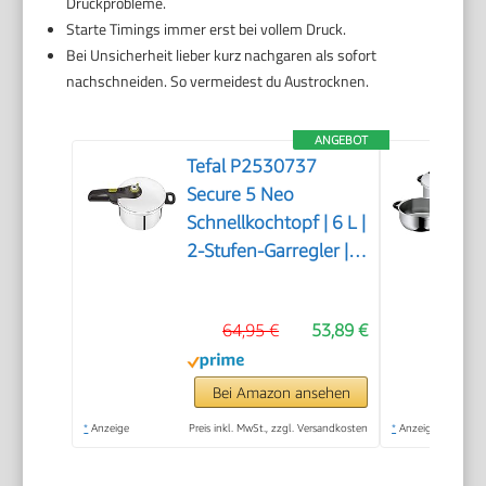
Druckprobleme.
Starte Timings immer erst bei vollem Druck.
Bei Unsicherheit lieber kurz nachgaren als sofort
nachschneiden. So vermeidest du Austrocknen.
ANGEBOT
Tefal P2530737
Secure 5 Neo
Schnellkochtopf | 6 L |
2-Stufen-Garregler |
hochwertiger |
Silber/Grün
64,95 €
53,89 €
Bei Amazon ansehen
*
Anzeige
Preis inkl. MwSt., zzgl. Versandkosten
*
Anzeige