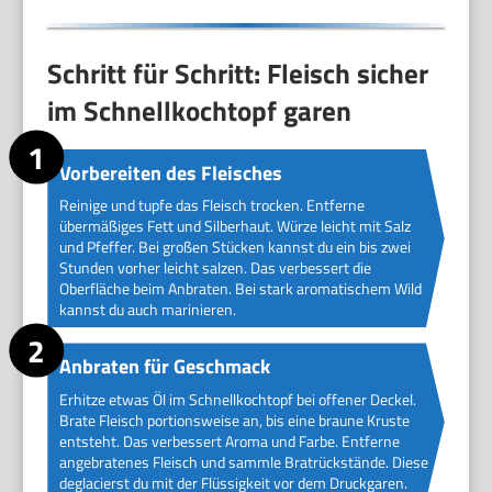
Schritt für Schritt: Fleisch sicher
im Schnellkochtopf garen
Vorbereiten des Fleisches
Reinige und tupfe das Fleisch trocken. Entferne
übermäßiges Fett und Silberhaut. Würze leicht mit Salz
und Pfeffer. Bei großen Stücken kannst du ein bis zwei
Stunden vorher leicht salzen. Das verbessert die
Oberfläche beim Anbraten. Bei stark aromatischem Wild
kannst du auch marinieren.
Anbraten für Geschmack
Erhitze etwas Öl im Schnellkochtopf bei offener Deckel.
Brate Fleisch portionsweise an, bis eine braune Kruste
entsteht. Das verbessert Aroma und Farbe. Entferne
angebratenes Fleisch und sammle Bratrückstände. Diese
deglacierst du mit der Flüssigkeit vor dem Druckgaren.