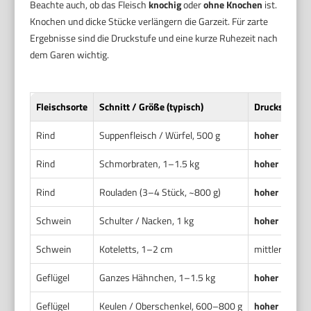
Beachte auch, ob das Fleisch
knochig
oder
ohne Knochen
ist.
Knochen und dicke Stücke verlängern die Garzeit. Für zarte
Ergebnisse sind die Druckstufe und eine kurze Ruhezeit nach
dem Garen wichtig.
Fleischsorte
Schnitt / Größe (typisch)
Druckstufe
Rind
Suppenfleisch / Würfel, 500 g
hoher Druck
Rind
Schmorbraten, 1–1.5 kg
hoher Druck
Rind
Rouladen (3–4 Stück, ~800 g)
hoher Druck
Schwein
Schulter / Nacken, 1 kg
hoher Druck
Schwein
Koteletts, 1–2 cm
mittlerer bis
h
Geflügel
Ganzes Hähnchen, 1–1.5 kg
hoher Druck
Geflügel
Keulen / Oberschenkel, 600–800 g
hoher Druck