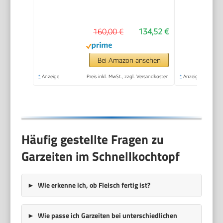
3l, Töpfe Set
Cromargan Edelstahl
160,00 €
134,52 €
poliert, 2 Kochstufen,
Einhand-
Kochstufenregler
Bei Amazon ansehen
*
Anzeige
Preis inkl. MwSt., zzgl. Versandkosten
*
Anzeige
Häufig gestellte Fragen zu
Garzeiten im Schnellkochtopf
Wie erkenne ich, ob Fleisch fertig ist?
Wie passe ich Garzeiten bei unterschiedlichen