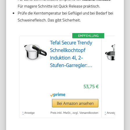
Für magere Schnitte ist Quick Release praktisch.
Prüfe die Kerntemperatur bei Geflügel und bei Bedarf bei
Schweinefleisch. Das gibt Sicherheit.
EMPFEHLUNG
Tefal Secure Trendy
Schnellkochtopf
Induktion 4l, 2-
Stufen-Garregler:
Intensivstufe 117°C,
Schonstufe 112°C,
53,75 €
Induktions-
Kapselboden, für alle
Herdarten,
Bei Amazon ansehen
Edelstahl/Schwarz/Grün,
*
Anzeige
Preis inkl. MwSt., zzgl. Versandkosten
*
Anzeige
P2580400