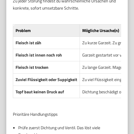
Zu jeder Störung findest du wahrscheinliche Ursachen und
konkrete, sofort umsetzbare Schritte.
Problem
Mögliche Ursache(n)
Fleisch ist zäh
Zu kurze Garzeit. Zu große S
Fleisch ist innen noch roh
Garzeit gestartet vor vollem
Fleisch ist trocken
Zu lange Garzeit. Mageres St
Zuviel Flüssigkeit oder Suppigkeit
Zu viel Flüssigkeit eingesetz
Topf baut keinen Druck auf
Dichtung beschädigt oder falsc
Prioritäre Handlungstipps
Prüfe zuerst Dichtung und Ventil. Das löst viele