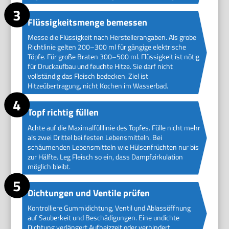
Flüssigkeitsmenge bemessen
Messe die Flüssigkeit nach Herstellerangaben. Als grobe
Richtlinie gelten 200–300 ml für gängige elektrische
Töpfe. Für große Braten 300–500 ml. Flüssigkeit ist nötig
für Druckaufbau und feuchte Hitze. Sie darf nicht
vollständig das Fleisch bedecken. Ziel ist
Hitzeübertragung, nicht Kochen im Wasserbad.
Topf richtig füllen
Achte auf die Maximalfülllinie des Topfes. Fülle nicht mehr
als zwei Drittel bei festen Lebensmitteln. Bei
schäumenden Lebensmitteln wie Hülsenfrüchten nur bis
zur Hälfte. Leg Fleisch so ein, dass Dampfzirkulation
möglich bleibt.
Dichtungen und Ventile prüfen
Kontrolliere Gummidichtung, Ventil und Ablassöffnung
auf Sauberkeit und Beschädigungen. Eine undichte
Dichtung verlängert Aufheizzeit oder verhindert