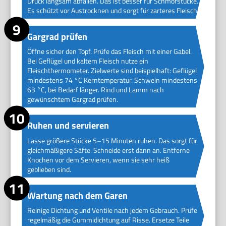
Druck langsam abfallen. Das ist besser für Schmorstücke.
Es schützt vor Austrocknen und sorgt für zarteres Fleisch.
Gargrad prüfen
Öffne sicher den Topf. Prüfe das Fleisch mit einer Gabel.
Bei Geflügel und kaltem Fleisch nutze ein
Fleischthermometer. Zielwerte sind beispielhaft: Geflügel
mindestens 74 °C Kerntemperatur. Schwein mindestens
63 °C, bei Bedarf länger. Rind und Lamm nach
gewünschtem Gargrad prüfen.
Ruhen und servieren
Lasse größere Stücke 5–15 Minuten ruhen. Das sorgt für
gleichmäßigere Säfte. Schneide erst dann an. Entferne
Knochen vor dem Servieren, wenn sie sehr heiß
geblieben sind.
Wartung nach dem Garen
Reinige Dichtung und Ventile nach jedem Gebrauch. Prüfe
regelmäßig die Gummidichtung auf Risse. Ersetze Teile