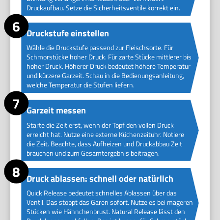
Druckaufbau. Setze die Sicherheitsventile korrekt ein.
Druckstufe einstellen
Wähle die Druckstufe passend zur Fleischsorte. Für
Schmorstücke hoher Druck. Für zarte Stücke mittlerer bis
hoher Druck. Höherer Druck bedeutet höhere Temperatur
und kürzere Garzeit. Schau in die Bedienungsanleitung,
welche Temperatur die Stufen liefern.
Garzeit messen
Starte die Zeit erst, wenn der Topf den vollen Druck
erreicht hat. Nutze eine externe Küchenzeituhr. Notiere
die Zeit. Beachte, dass Aufheizen und Druckabbau Zeit
brauchen und zum Gesamtergebnis beitragen.
Druck ablassen: schnell oder natürlich
Quick Release bedeutet schnelles Ablassen über das
Ventil. Das stoppt das Garen sofort. Nutze es bei mageren
Stücken wie Hähnchenbrust. Natural Release lässt den