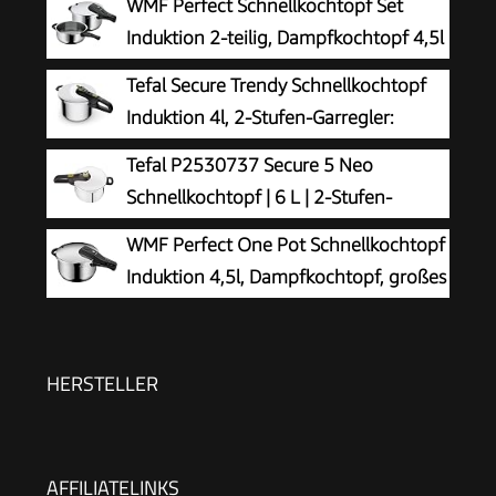
WMF Perfect Schnellkochtopf Set
Induktion 2-teilig, Dampfkochtopf 4,5l
+ 3l, Töpfe Set Cromargan Edelstahl
Tefal Secure Trendy Schnellkochtopf
poliert, 2 Kochstufen, Einhand-Kochstufenregler
Induktion 4l, 2-Stufen-Garregler:
Intensivstufe 117°C, Schonstufe 112°C,
Tefal P2530737 Secure 5 Neo
Induktions-Kapselboden, für alle Herdarten,
Schnellkochtopf | 6 L | 2-Stufen-
Edelstahl/Schwarz/Grün, P2580400
Garregler | hochwertiger | Silber/Grün
WMF Perfect One Pot Schnellkochtopf
Induktion 4,5l, Dampfkochtopf, großes
Kochsignal, 2 Kochstufen,
abnehmbarer Deckelgriff, Cromargan Edelstahl
HERSTELLER
AFFILIATELINKS