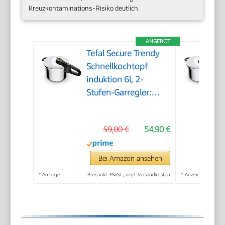
Kreuzkontaminations-Risiko deutlich.
ANGEBOT
Tefal Secure Trendy
Schnellkochtopf
induktion 6l, 2-
Stufen-Garregler:
Intensivstufe 117°C,
Schonstufe 112°C,
59,00 €
54,90 €
Induktions-
Kapselboden, für alle
Herdarten,
Bei Amazon ansehen
Edelstahl/Schwarz/Grün,
*
Anzeige
Preis inkl. MwSt., zzgl. Versandkosten
*
Anzeige
P2580703