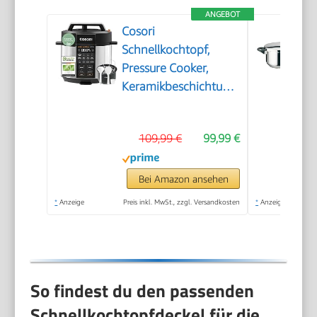
ANGEBOT
Cosori
Schnellkochtopf,
Pressure Cooker,
Keramikbeschichtung,
5,7 L, 9-in-1
109,99 €
99,99 €
Bei Amazon ansehen
*
Anzeige
Preis inkl. MwSt., zzgl. Versandkosten
*
Anzeige
So findest du den passenden
Schnellkochtopfdeckel für die