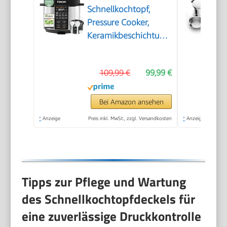
Schnellkochtopf,
Pressure Cooker,
Keramikbeschichtung,
5,7 L, 9-in-1
109,99 €
99,99 €
Bei Amazon ansehen
*
Anzeige
Preis inkl. MwSt., zzgl. Versandkosten
*
Anzeige
Tipps zur Pflege und Wartung
des Schnellkochtopfdeckels für
eine zuverlässige Druckkontrolle