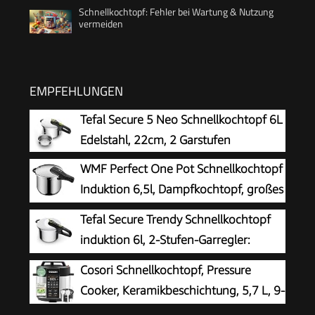
Schnellkochtopf: Fehler bei Wartung & Nutzung
vermeiden
EMPFEHLUNGEN
Tefal Secure 5 Neo Schnellkochtopf 6L
Edelstahl, 22cm, 2 Garstufen
WMF Perfect One Pot Schnellkochtopf
Induktion 6,5l, Dampfkochtopf, großes
Kochsignal, 2 Kochstufen,
Tefal Secure Trendy Schnellkochtopf
abnehmbarer Deckelgriff, Cromargan Edelstahl
induktion 6l, 2-Stufen-Garregler:
Intensivstufe 117°C, Schonstufe 112°C,
Cosori Schnellkochtopf, Pressure
Induktions-Kapselboden, für alle Herdarten,
Cooker, Keramikbeschichtung, 5,7 L, 9-
Edelstahl/Schwarz/Grün, P2580703
in-1