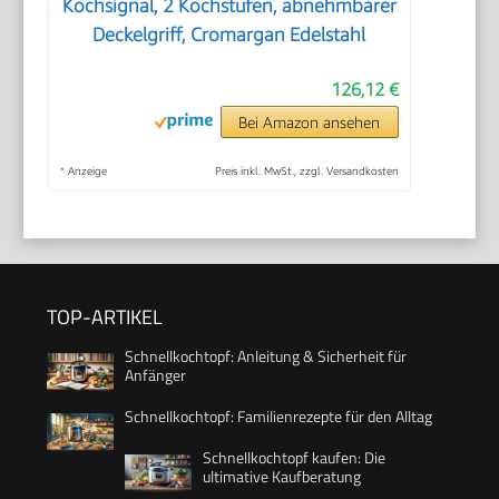
Kochsignal, 2 Kochstufen, abnehmbarer
Deckelgriff, Cromargan Edelstahl
126,12 €
Bei Amazon ansehen
*
Anzeige
Preis inkl. MwSt., zzgl. Versandkosten
TOP-ARTIKEL
Schnellkochtopf: Anleitung & Sicherheit für
Anfänger
Schnellkochtopf: Familienrezepte für den Alltag
Schnellkochtopf kaufen: Die
ultimative Kaufberatung