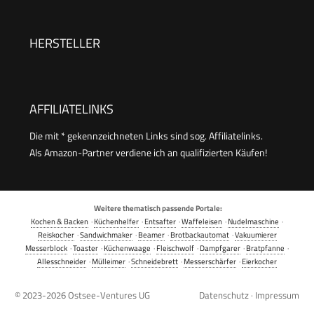
HERSTELLER
AFFILIATELINKS
Die mit * gekennzeichneten Links sind sog. Affiliatelinks.
Als Amazon-Partner verdiene ich an qualifizierten Käufen!
Weitere thematisch passende Portale:
Kochen & Backen
·
Küchenhelfer
·
Entsafter
·
Waffeleisen
·
Nudelmaschine
·
Reiskocher
·
Sandwichmaker
·
Beamer
·
Brotbackautomat
·
Vakuumierer
Messerblock
·
Toaster
·
Küchenwaage
·
Fleischwolf
·
Dampfgarer
·
Bratpfanne
·
Allesschneider
·
Mülleimer
·
Schneidebrett
·
Messerschärfer
·
Eierkocher
© 2023-2026
Ostsee-Ventures UG
Datenschutz
·
Impressum