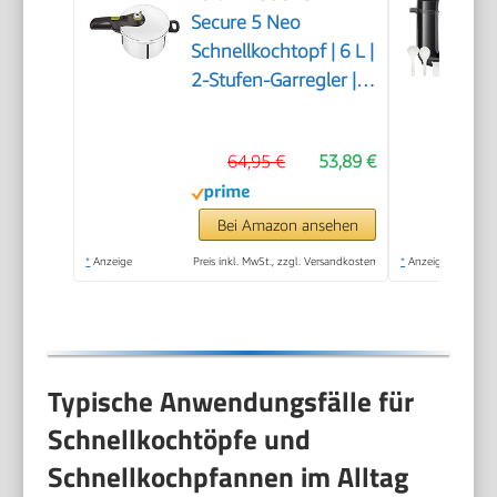
Secure 5 Neo
Schnellkochtopf | 6 L |
2-Stufen-Garregler |
hochwertiger |
Silber/Grün
64,95 €
53,89 €
Bei Amazon ansehen
*
Anzeige
Preis inkl. MwSt., zzgl. Versandkosten
*
Anzeige
Typische Anwendungsfälle für
Schnellkochtöpfe und
Schnellkochpfannen im Alltag