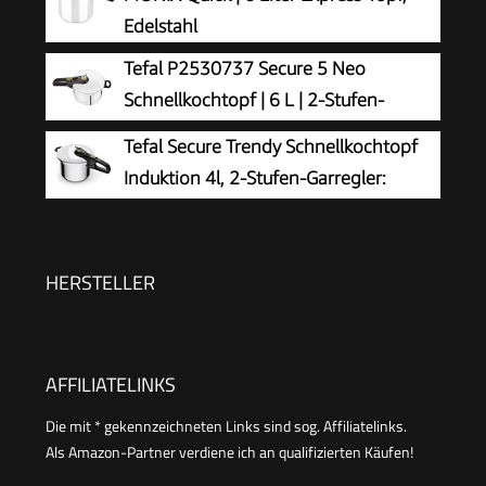
abnehmbarer Deckelgriff, Cromargan Edelstahl
Edelstahl
Tefal P2530737 Secure 5 Neo
Schnellkochtopf | 6 L | 2-Stufen-
Garregler | hochwertiger | Silber/Grün
Tefal Secure Trendy Schnellkochtopf
Induktion 4l, 2-Stufen-Garregler:
Intensivstufe 117°C, Schonstufe 112°C,
Induktions-Kapselboden, für alle Herdarten,
Edelstahl/Schwarz/Grün, P2580400
HERSTELLER
AFFILIATELINKS
Die mit * gekennzeichneten Links sind sog. Affiliatelinks.
Als Amazon-Partner verdiene ich an qualifizierten Käufen!