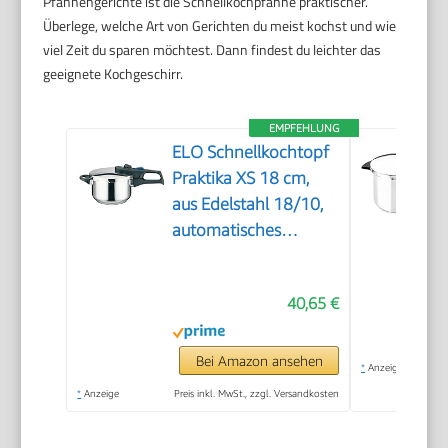
Pfannengerichte ist die Schnellkochpfanne praktischer.
Überlege, welche Art von Gerichten du meist kochst und wie
viel Zeit du sparen möchtest. Dann findest du leichter das
geeignete Kochgeschirr.
EMPFEHLUNG
ELO Schnellkochtopf
Praktika XS 18 cm,
aus Edelstahl 18/10,
automatisches
Druckregelsystem,
schonendes Garen,
40,65 €
starker ELO-Therm
Speicherboden, mit
Sicherheitsmechanismus,
Bei Amazon ansehen
*
Anzeige
Schnellkochtopf
*
Anzeige
Preis inkl. MwSt., zzgl. Versandkosten
Induktion